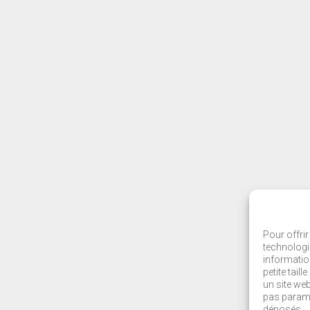
Pour offrir
technologi
informatio
petite tail
un site we
pas paramét
déposés.